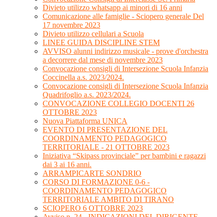
Divieto utilizzo whatsapp ai minori di 16 anni
Comunicazione alle famiglie - Sciopero generale Del
17 novembre 2023
Divieto utilizzo cellulari a Scuola
LINEE GUIDA DISCIPLINE STEM
AVVISO alunni indirizzo musicale - prove d'orchestra
a decorrere dal mese di novembre 2023
Convocazione consigli di Intersezione Scuola Infanzia
Coccinella a.s. 2023/2024.
Convocazione consigli di Intersezione Scuola Infanzia
Quadrifoglio a.s. 2023/2024.
CONVOCAZIONE COLLEGIO DOCENTI 26
OTTOBRE 2023
Nuova Piattaforma UNICA
EVENTO DI PRESENTAZIONE DEL
COORDINAMENTO PEDAGOGICO
TERRITORIALE - 21 OTTOBRE 2023
Iniziativa “Skipass provinciale” per bambini e ragazzi
dai 3 ai 16 anni.
ARRAMPICARTE SONDRIO
CORSO DI FORMAZIONE 0-6 -
COORDINAMENTO PEDAGOGICO
TERRITORIALE AMBITO DI TIRANO
SCIOPERO 6 OTTOBRE 2023
Avviso n. 24 - INDICAZIONI DEL DIRIGENTE