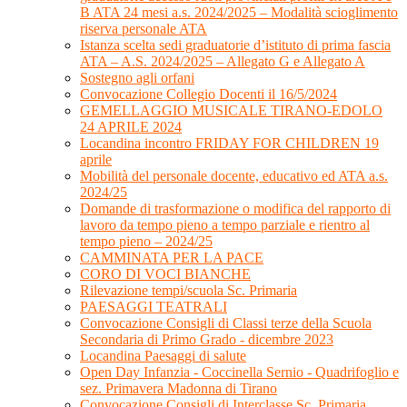
B ATA 24 mesi a.s. 2024/2025 – Modalità scioglimento
riserva personale ATA
Istanza scelta sedi graduatorie d’istituto di prima fascia
ATA – A.S. 2024/2025 – Allegato G e Allegato A
Sostegno agli orfani
Convocazione Collegio Docenti il 16/5/2024
GEMELLAGGIO MUSICALE TIRANO-EDOLO
24 APRILE 2024
Locandina incontro FRIDAY FOR CHILDREN 19
aprile
Mobilità del personale docente, educativo ed ATA a.s.
2024/25
Domande di trasformazione o modifica del rapporto di
lavoro da tempo pieno a tempo parziale e rientro al
tempo pieno – 2024/25
CAMMINATA PER LA PACE
CORO DI VOCI BIANCHE
Rilevazione tempi/scuola Sc. Primaria
PAESAGGI TEATRALI
Convocazione Consigli di Classi terze della Scuola
Secondaria di Primo Grado - dicembre 2023
Locandina Paesaggi di salute
Open Day Infanzia - Coccinella Sernio - Quadrifoglio e
sez. Primavera Madonna di Tirano
Convocazione Consigli di Interclasse Sc. Primaria