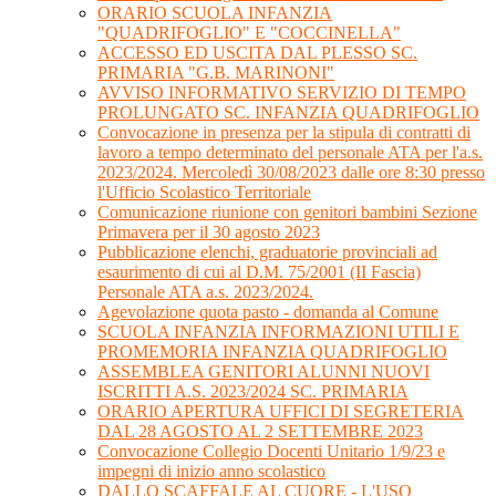
ORARIO SCUOLA INFANZIA
"QUADRIFOGLIO" E "COCCINELLA"
ACCESSO ED USCITA DAL PLESSO SC.
PRIMARIA "G.B. MARINONI"
AVVISO INFORMATIVO SERVIZIO DI TEMPO
PROLUNGATO SC. INFANZIA QUADRIFOGLIO
Convocazione in presenza per la stipula di contratti di
lavoro a tempo determinato del personale ATA per l'a.s.
2023/2024. Mercoledì 30/08/2023 dalle ore 8:30 presso
l'Ufficio Scolastico Territoriale
Comunicazione riunione con genitori bambini Sezione
Primavera per il 30 agosto 2023
Pubblicazione elenchi, graduatorie provinciali ad
esaurimento di cui al D.M. 75/2001 (II Fascia)
Personale ATA a.s. 2023/2024.
Agevolazione quota pasto - domanda al Comune
SCUOLA INFANZIA INFORMAZIONI UTILI E
PROMEMORIA INFANZIA QUADRIFOGLIO
ASSEMBLEA GENITORI ALUNNI NUOVI
ISCRITTI A.S. 2023/2024 SC. PRIMARIA
ORARIO APERTURA UFFICI DI SEGRETERIA
DAL 28 AGOSTO AL 2 SETTEMBRE 2023
Convocazione Collegio Docenti Unitario 1/9/23 e
impegni di inizio anno scolastico
DALLO SCAFFALE AL CUORE - L'USO