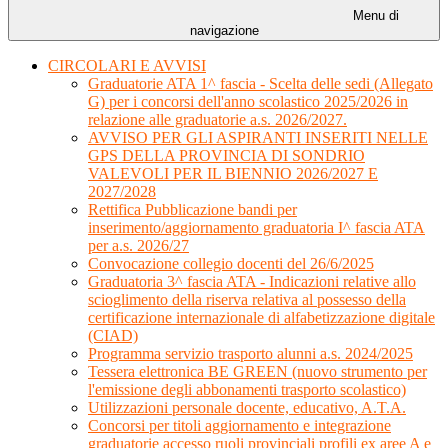
Menu di
navigazione
CIRCOLARI E AVVISI
Graduatorie ATA 1^ fascia - Scelta delle sedi (Allegato
G) per i concorsi dell'anno scolastico 2025/2026 in
relazione alle graduatorie a.s. 2026/2027.
AVVISO PER GLI ASPIRANTI INSERITI NELLE
GPS DELLA PROVINCIA DI SONDRIO
VALEVOLI PER IL BIENNIO 2026/2027 E
2027/2028
Rettifica Pubblicazione bandi per
inserimento/aggiornamento graduatoria I^ fascia ATA
per a.s. 2026/27
Convocazione collegio docenti del 26/6/2025
Graduatoria 3^ fascia ATA - Indicazioni relative allo
scioglimento della riserva relativa al possesso della
certificazione internazionale di alfabetizzazione digitale
(CIAD)
Programma servizio trasporto alunni a.s. 2024/2025
Tessera elettronica BE GREEN (nuovo strumento per
l'emissione degli abbonamenti trasporto scolastico)
Utilizzazioni personale docente, educativo, A.T.A.
Concorsi per titoli aggiornamento e integrazione
graduatorie accesso ruoli provinciali profili ex aree A e