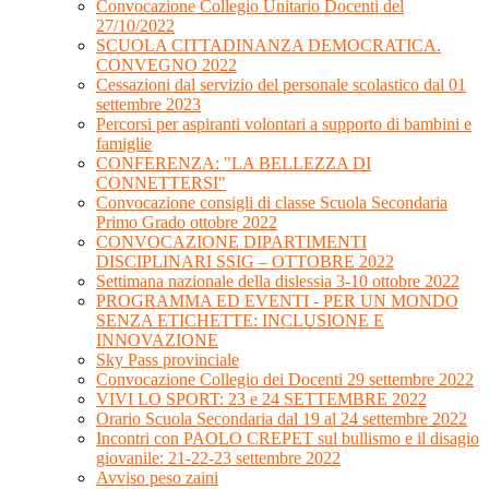
Convocazione Collegio Unitario Docenti del
27/10/2022
SCUOLA CITTADINANZA DEMOCRATICA.
CONVEGNO 2022
Cessazioni dal servizio del personale scolastico dal 01
settembre 2023
Percorsi per aspiranti volontari a supporto di bambini e
famiglie
CONFERENZA: "LA BELLEZZA DI
CONNETTERSI"
Convocazione consigli di classe Scuola Secondaria
Primo Grado ottobre 2022
CONVOCAZIONE DIPARTIMENTI
DISCIPLINARI SSIG – OTTOBRE 2022
Settimana nazionale della dislessia 3-10 ottobre 2022
PROGRAMMA ED EVENTI - PER UN MONDO
SENZA ETICHETTE: INCLUSIONE E
INNOVAZIONE
Sky Pass provinciale
Convocazione Collegio dei Docenti 29 settembre 2022
VIVI LO SPORT: 23 e 24 SETTEMBRE 2022
Orario Scuola Secondaria dal 19 al 24 settembre 2022
Incontri con PAOLO CREPET sul bullismo e il disagio
giovanile: 21-22-23 settembre 2022
Avviso peso zaini