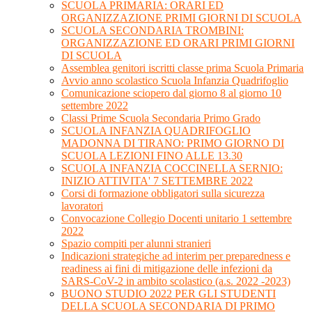
SCUOLA PRIMARIA: ORARI ED
ORGANIZZAZIONE PRIMI GIORNI DI SCUOLA
SCUOLA SECONDARIA TROMBINI:
ORGANIZZAZIONE ED ORARI PRIMI GIORNI
DI SCUOLA
Assemblea genitori iscritti classe prima Scuola Primaria
Avvio anno scolastico Scuola Infanzia Quadrifoglio
Comunicazione sciopero dal giorno 8 al giorno 10
settembre 2022
Classi Prime Scuola Secondaria Primo Grado
SCUOLA INFANZIA QUADRIFOGLIO
MADONNA DI TIRANO: PRIMO GIORNO DI
SCUOLA LEZIONI FINO ALLE 13.30
SCUOLA INFANZIA COCCINELLA SERNIO:
INIZIO ATTIVITA' 7 SETTEMBRE 2022
Corsi di formazione obbligatori sulla sicurezza
lavoratori
Convocazione Collegio Docenti unitario 1 settembre
2022
Spazio compiti per alunni stranieri
Indicazioni strategiche ad interim per preparedness e
readiness ai fini di mitigazione delle infezioni da
SARS-CoV-2 in ambito scolastico (a.s. 2022 -2023)
BUONO STUDIO 2022 PER GLI STUDENTI
DELLA SCUOLA SECONDARIA DI PRIMO