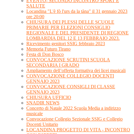
EVENTO- SECONDO INCONTRO SPORT E
SALUTE
Locandina "L'è fò l'urs da la tàna" il 31 gennaio 2023
ore 20:00
CHIUSURA DEI PLESSI DELLE SCUOLE
PRIMARIE PER ELEZIONI CONSIGLIO
REGIONALE E DEL PRESIDENTE DI REGIONE
LOMBARDIA DEL 12 E 13 FEBBRAIO 2023.
Ricevimento genitori SSIG febbraio 2023
Memoria Futuro Tirano
Festa di Don Bosco
CONVOCAZIONE SCRUTINI SCUOLA
SECONDARIA I GRADO
Ampliamento dell’offerta formativa dei licei musicali
CONVOCAZIONE COLLEGIO DOCENTI
GENNAIO 2023
CONVOCAZIONE CONSIGLI DI CLASSE
GENNAIO 2023
CHIUSURA UFFICIO
SNADIR NEWS
Concerto di Natale 2022 Scuola Media a indirizzo
musicale
Convocazione Collegio Sezionale SSIG e Collegio
Docenti Unitario
LOCANDINA PROGETTO DI VITA - INCONTRO