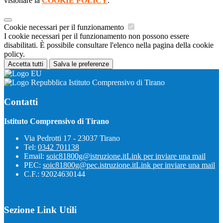
visionare la
COOKIE POLICY
.
Cookie necessari per il funzionamento
I cookie necessari per il funzionamento non possono essere
disabilitati. È possibile consultare l'elenco nella pagina della cookie
policy.
Accetta tutti
Salva le preferenze
Istituto Comprensivo di Tirano
Contatti
Istituto Comprensivo di Tirano
Via Pedrotti 17 - 23037 Tirano
Tel:
0342 701138
Email:
soic81800g@istruzione.it
Link per inviare una mail
PEC:
soic81800g@pec.istruzione.it
Link per inviare una mail
C.F.: 92024630144
Sezione Link Utili