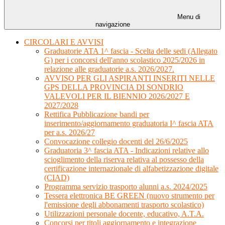
Menu di
navigazione
CIRCOLARI E AVVISI
Graduatorie ATA 1^ fascia - Scelta delle sedi (Allegato
G) per i concorsi dell'anno scolastico 2025/2026 in
relazione alle graduatorie a.s. 2026/2027.
AVVISO PER GLI ASPIRANTI INSERITI NELLE
GPS DELLA PROVINCIA DI SONDRIO
VALEVOLI PER IL BIENNIO 2026/2027 E
2027/2028
Rettifica Pubblicazione bandi per
inserimento/aggiornamento graduatoria I^ fascia ATA
per a.s. 2026/27
Convocazione collegio docenti del 26/6/2025
Graduatoria 3^ fascia ATA - Indicazioni relative allo
scioglimento della riserva relativa al possesso della
certificazione internazionale di alfabetizzazione digitale
(CIAD)
Programma servizio trasporto alunni a.s. 2024/2025
Tessera elettronica BE GREEN (nuovo strumento per
l'emissione degli abbonamenti trasporto scolastico)
Utilizzazioni personale docente, educativo, A.T.A.
Concorsi per titoli aggiornamento e integrazione