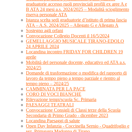
graduatorie accesso ruoli provinciali profili ex aree A e
B ATA 24 mesi a.s. 2024/2025 – Modalità scioglimento
riserva personale ATA
Istanza scelta sedi graduatorie d’istituto di prima fascia
ATA – A.S. 2024/2025 – Allegato G e Allegato A
Sostegno agli orfani
Convocazione Collegio Docenti il 16/5/2024
GEMELLAGGIO MUSICALE TIRANO-EDOLO
24 APRILE 2024
Locandina incontro FRIDAY FOR CHILDREN 19
aprile
Mobilità del personale docente, educativo ed ATA a.s.
2024/25
Domande di trasformazione o modifica del rapporto di
lavoro da tempo pieno a tempo parziale e rientro al
tempo pieno – 2024/25
CAMMINATA PER LA PACE
CORO DI VOCI BIANCHE
Rilevazione tempi/scuola Sc. Primaria
PAESAGGI TEATRALI
Convocazione Consigli di Classi terze della Scuola
Secondaria di Primo Grado - dicembre 2023
Locandina Paesaggi di salute
Open Day Infanzia - Coccinella Sernio - Quadrifoglio e
sez. Primavera Madonna di Tirano