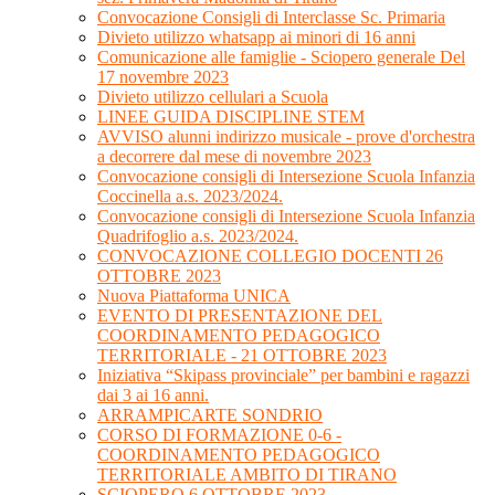
Convocazione Consigli di Interclasse Sc. Primaria
Divieto utilizzo whatsapp ai minori di 16 anni
Comunicazione alle famiglie - Sciopero generale Del
17 novembre 2023
Divieto utilizzo cellulari a Scuola
LINEE GUIDA DISCIPLINE STEM
AVVISO alunni indirizzo musicale - prove d'orchestra
a decorrere dal mese di novembre 2023
Convocazione consigli di Intersezione Scuola Infanzia
Coccinella a.s. 2023/2024.
Convocazione consigli di Intersezione Scuola Infanzia
Quadrifoglio a.s. 2023/2024.
CONVOCAZIONE COLLEGIO DOCENTI 26
OTTOBRE 2023
Nuova Piattaforma UNICA
EVENTO DI PRESENTAZIONE DEL
COORDINAMENTO PEDAGOGICO
TERRITORIALE - 21 OTTOBRE 2023
Iniziativa “Skipass provinciale” per bambini e ragazzi
dai 3 ai 16 anni.
ARRAMPICARTE SONDRIO
CORSO DI FORMAZIONE 0-6 -
COORDINAMENTO PEDAGOGICO
TERRITORIALE AMBITO DI TIRANO
SCIOPERO 6 OTTOBRE 2023