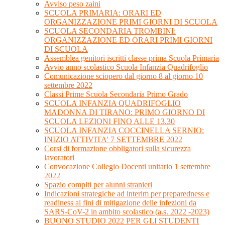
Avviso peso zaini
SCUOLA PRIMARIA: ORARI ED
ORGANIZZAZIONE PRIMI GIORNI DI SCUOLA
SCUOLA SECONDARIA TROMBINI:
ORGANIZZAZIONE ED ORARI PRIMI GIORNI
DI SCUOLA
Assemblea genitori iscritti classe prima Scuola Primaria
Avvio anno scolastico Scuola Infanzia Quadrifoglio
Comunicazione sciopero dal giorno 8 al giorno 10
settembre 2022
Classi Prime Scuola Secondaria Primo Grado
SCUOLA INFANZIA QUADRIFOGLIO
MADONNA DI TIRANO: PRIMO GIORNO DI
SCUOLA LEZIONI FINO ALLE 13.30
SCUOLA INFANZIA COCCINELLA SERNIO:
INIZIO ATTIVITA' 7 SETTEMBRE 2022
Corsi di formazione obbligatori sulla sicurezza
lavoratori
Convocazione Collegio Docenti unitario 1 settembre
2022
Spazio compiti per alunni stranieri
Indicazioni strategiche ad interim per preparedness e
readiness ai fini di mitigazione delle infezioni da
SARS-CoV-2 in ambito scolastico (a.s. 2022 -2023)
BUONO STUDIO 2022 PER GLI STUDENTI