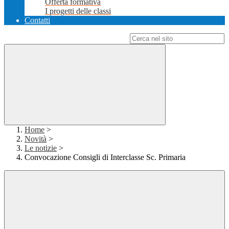
Offerta formativa
I progetti delle classi
Contatti
Campo di ricerca per le pagine del sito
Home
>
Novità
>
Le notizie
>
Convocazione Consigli di Interclasse Sc. Primaria