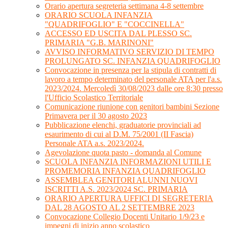
Orario apertura segreteria settimana 4-8 settembre
ORARIO SCUOLA INFANZIA
"QUADRIFOGLIO" E "COCCINELLA"
ACCESSO ED USCITA DAL PLESSO SC.
PRIMARIA "G.B. MARINONI"
AVVISO INFORMATIVO SERVIZIO DI TEMPO
PROLUNGATO SC. INFANZIA QUADRIFOGLIO
Convocazione in presenza per la stipula di contratti di
lavoro a tempo determinato del personale ATA per l'a.s.
2023/2024. Mercoledì 30/08/2023 dalle ore 8:30 presso
l'Ufficio Scolastico Territoriale
Comunicazione riunione con genitori bambini Sezione
Primavera per il 30 agosto 2023
Pubblicazione elenchi, graduatorie provinciali ad
esaurimento di cui al D.M. 75/2001 (II Fascia)
Personale ATA a.s. 2023/2024.
Agevolazione quota pasto - domanda al Comune
SCUOLA INFANZIA INFORMAZIONI UTILI E
PROMEMORIA INFANZIA QUADRIFOGLIO
ASSEMBLEA GENITORI ALUNNI NUOVI
ISCRITTI A.S. 2023/2024 SC. PRIMARIA
ORARIO APERTURA UFFICI DI SEGRETERIA
DAL 28 AGOSTO AL 2 SETTEMBRE 2023
Convocazione Collegio Docenti Unitario 1/9/23 e
impegni di inizio anno scolastico