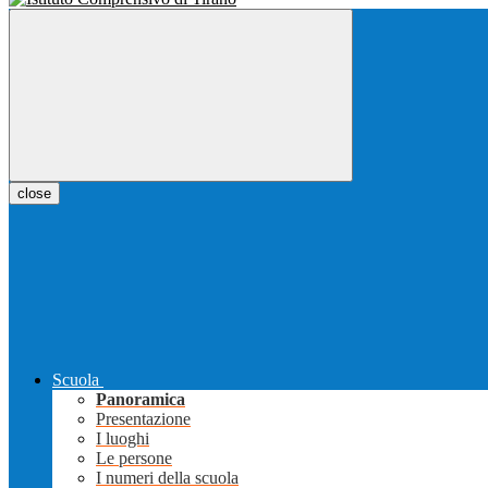
close
Scuola
Panoramica
Presentazione
I luoghi
Le persone
I numeri della scuola