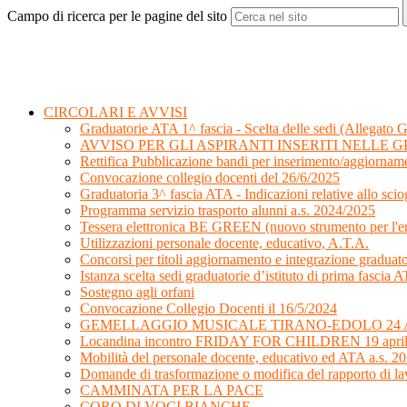
Campo di ricerca per le pagine del sito
CIRCOLARI E AVVISI
Graduatorie ATA 1^ fascia - Scelta delle sedi (Allegato G
AVVISO PER GLI ASPIRANTI INSERITI NELLE GP
Rettifica Pubblicazione bandi per inserimento/aggiorname
Convocazione collegio docenti del 26/6/2025
Graduatoria 3^ fascia ATA - Indicazioni relative allo sciog
Programma servizio trasporto alunni a.s. 2024/2025
Tessera elettronica BE GREEN (nuovo strumento per l'emi
Utilizzazioni personale docente, educativo, A.T.A.
Concorsi per titoli aggiornamento e integrazione graduat
Istanza scelta sedi graduatorie d’istituto di prima fasci
Sostegno agli orfani
Convocazione Collegio Docenti il 16/5/2024
GEMELLAGGIO MUSICALE TIRANO-EDOLO 24 A
Locandina incontro FRIDAY FOR CHILDREN 19 apri
Mobilità del personale docente, educativo ed ATA a.s. 2
Domande di trasformazione o modifica del rapporto di la
CAMMINATA PER LA PACE
CORO DI VOCI BIANCHE