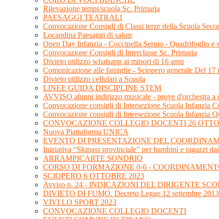
Rilevazione tempi/scuola Sc. Primaria
PAESAGGI TEATRALI
Convocazione Consigli di Classi terze della Scuola Sec
Locandina Paesaggi di salute
Open Day Infanzia - Coccinella Sernio - Quadrifoglio e
Convocazione Consigli di Interclasse Sc. Primaria
Divieto utilizzo whatsapp ai minori di 16 anni
Comunicazione alle famiglie - Sciopero generale Del 1
Divieto utilizzo cellulari a Scuola
LINEE GUIDA DISCIPLINE STEM
AVVISO alunni indirizzo musicale - prove d'orchestra a
Convocazione consigli di Intersezione Scuola Infanzia Co
Convocazione consigli di Intersezione Scuola Infanzia Q
CONVOCAZIONE COLLEGIO DOCENTI 26 OTTO
Nuova Piattaforma UNICA
EVENTO DI PRESENTAZIONE DEL COORDINAME
Iniziativa “Skipass provinciale” per bambini e ragazzi dai
ARRAMPICARTE SONDRIO
CORSO DI FORMAZIONE 0-6 - COORDINAMENT
SCIOPERO 6 OTTOBRE 2023
Avviso n. 24 - INDICAZIONI DEL DIRIGENTE 
DIVIETO DI FUMO. Decreto Legge 12 settembre 2013,
VIVI LO SPORT 2023
CONVOCAZIONE COLLEGIO DOCENTI