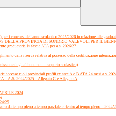
) per i concorsi dell'anno scolastico 2025/2026 in relazione alle graduat
S DELLA PROVINCIA DI SONDRIO VALEVOLI PER IL BIENNIO
nto graduatoria I^ fascia ATA per a.s. 2026/27
limento della riserva relativa al possesso della certificazione internazi
ssione degli abbonamenti trasporto scolastico)
orie accesso ruoli provinciali profili ex aree A e B ATA 24 mesi a.s. 2
a ATA – A.S. 2024/2025 – Allegato G e Allegato A
PRILE 2024
le
024/25
voro da tempo pieno a tempo parziale e rientro al tempo pieno – 2024/