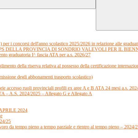
) per i concorsi dell'anno scolastico 2025/2026 in relazione alle graduat
S DELLA PROVINCIA DI SONDRIO VALEVOLI PER IL BIENNIO
nto graduatoria I^ fascia ATA per a.s. 2026/27
limento della riserva relativa al possesso della certificazione internazi
ssione degli abbonamenti trasporto scolastico)
orie accesso ruoli provinciali profili ex aree A e B ATA 24 mesi a.s. 2
a ATA – A.S. 2024/2025 – Allegato G e Allegato A
PRILE 2024
le
024/25
voro da tempo pieno a tempo parziale e rientro al tempo pieno – 2024/