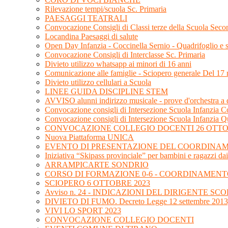
Rilevazione tempi/scuola Sc. Primaria
PAESAGGI TEATRALI
Convocazione Consigli di Classi terze della Scuola Sec
Locandina Paesaggi di salute
Open Day Infanzia - Coccinella Sernio - Quadrifoglio e
Convocazione Consigli di Interclasse Sc. Primaria
Divieto utilizzo whatsapp ai minori di 16 anni
Comunicazione alle famiglie - Sciopero generale Del 1
Divieto utilizzo cellulari a Scuola
LINEE GUIDA DISCIPLINE STEM
AVVISO alunni indirizzo musicale - prove d'orchestra a
Convocazione consigli di Intersezione Scuola Infanzia Co
Convocazione consigli di Intersezione Scuola Infanzia Q
CONVOCAZIONE COLLEGIO DOCENTI 26 OTTO
Nuova Piattaforma UNICA
EVENTO DI PRESENTAZIONE DEL COORDINAME
Iniziativa “Skipass provinciale” per bambini e ragazzi dai
ARRAMPICARTE SONDRIO
CORSO DI FORMAZIONE 0-6 - COORDINAMENT
SCIOPERO 6 OTTOBRE 2023
Avviso n. 24 - INDICAZIONI DEL DIRIGENTE 
DIVIETO DI FUMO. Decreto Legge 12 settembre 2013,
VIVI LO SPORT 2023
CONVOCAZIONE COLLEGIO DOCENTI