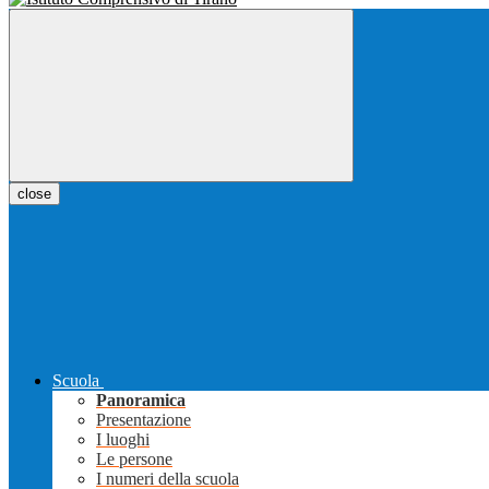
close
Scuola
Panoramica
Presentazione
I luoghi
Le persone
I numeri della scuola