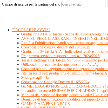
Campo di ricerca per le pagine del sito
CIRCOLARI E AVVISI
Graduatorie ATA 1^ fascia - Scelta delle sedi (Allegato G
AVVISO PER GLI ASPIRANTI INSERITI NELLE GP
Rettifica Pubblicazione bandi per inserimento/aggiorname
Convocazione collegio docenti del 26/6/2025
Graduatoria 3^ fascia ATA - Indicazioni relative allo sciog
Programma servizio trasporto alunni a.s. 2024/2025
Tessera elettronica BE GREEN (nuovo strumento per l'emi
Utilizzazioni personale docente, educativo, A.T.A.
Concorsi per titoli aggiornamento e integrazione graduat
Istanza scelta sedi graduatorie d’istituto di prima fasci
Sostegno agli orfani
Convocazione Collegio Docenti il 16/5/2024
GEMELLAGGIO MUSICALE TIRANO-EDOLO 24 A
Locandina incontro FRIDAY FOR CHILDREN 19 apri
Mobilità del personale docente, educativo ed ATA a.s. 2
Domande di trasformazione o modifica del rapporto di la
CAMMINATA PER LA PACE
CORO DI VOCI BIANCHE