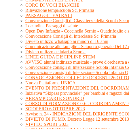
CORO DI VOCI BIANCHE
Rilevazione tempi/scuola Sc. Primaria
PAESAGGI TEATRALI
Convocazione Consigli di Classi terze della Scuola Sec
Locandina Paesaggi di salute
Open Day Infanzia - Coccinella Sernio - Quadrifoglio e
Convocazione Consigli di Interclasse Sc. Primaria
Divieto utilizzo whatsapp ai minori di 16 anni
Comunicazione alle famiglie - Sciopero generale Del 1
Divieto utilizzo cellulari a Scuola
LINEE GUIDA DISCIPLINE STEM
AVVISO alunni indirizzo musicale - prove d'orchestra a
Convocazione consigli di Intersezione Scuola Infanzia Co
Convocazione consigli di Intersezione Scuola Infanzia Q
CONVOCAZIONE COLLEGIO DOCENTI 26 OTTO
Nuova Piattaforma UNICA
EVENTO DI PRESENTAZIONE DEL COORDINAME
Iniziativa “Skipass provinciale” per bambini e ragazzi dai
ARRAMPICARTE SONDRIO
CORSO DI FORMAZIONE 0-6 - COORDINAMENT
SCIOPERO 6 OTTOBRE 2023
Avviso n. 24 - INDICAZIONI DEL DIRIGENTE 
DIVIETO DI FUMO. Decreto Legge 12 settembre 2013,
VIVI LO SPORT 2023