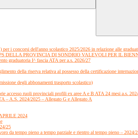
) per i concorsi dell'anno scolastico 2025/2026 in relazione alle graduat
S DELLA PROVINCIA DI SONDRIO VALEVOLI PER IL BIENNIO
nto graduatoria I^ fascia ATA per a.s. 2026/27
limento della riserva relativa al possesso della certificazione internazi
ssione degli abbonamenti trasporto scolastico)
orie accesso ruoli provinciali profili ex aree A e B ATA 24 mesi a.s. 2
a ATA – A.S. 2024/2025 – Allegato G e Allegato A
PRILE 2024
le
024/25
voro da tempo pieno a tempo parziale e rientro al tempo pieno – 2024/