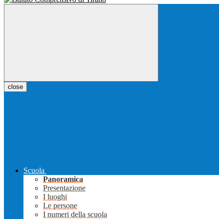
close
Scuola
Panoramica
Presentazione
I luoghi
Le persone
I numeri della scuola