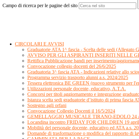
Campo di ricerca per le pagine del sito
CIRCOLARI E AVVISI
Graduatorie ATA 1^ fascia - Scelta delle sedi (Allegato G
AVVISO PER GLI ASPIRANTI INSERITI NELLE GP
Rettifica Pubblicazione bandi per inserimento/aggiorname
Convocazione collegio docenti del 26/6/2025
Graduatoria 3^ fascia ATA - Indicazioni relative allo sciog
Programma servizio trasporto alunni a.s. 2024/2025
Tessera elettronica BE GREEN (nuovo strumento per l'emi
Utilizzazioni personale docente, educativo, A.T.A.
Concorsi per titoli aggiornamento e integrazione graduat
Istanza scelta sedi graduatorie d’istituto di prima fasci
Sostegno agli orfani
Convocazione Collegio Docenti il 16/5/2024
GEMELLAGGIO MUSICALE TIRANO-EDOLO 24 A
Locandina incontro FRIDAY FOR CHILDREN 19 apri
Mobilità del personale docente, educativo ed ATA a.s. 2
Domande di trasformazione o modifica del rapporto di la
CAMMINATA PER LA PACE