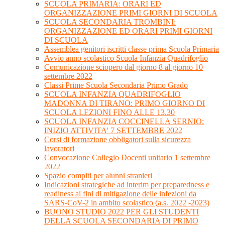
SCUOLA PRIMARIA: ORARI ED
ORGANIZZAZIONE PRIMI GIORNI DI SCUOLA
SCUOLA SECONDARIA TROMBINI:
ORGANIZZAZIONE ED ORARI PRIMI GIORNI
DI SCUOLA
Assemblea genitori iscritti classe prima Scuola Primaria
Avvio anno scolastico Scuola Infanzia Quadrifoglio
Comunicazione sciopero dal giorno 8 al giorno 10
settembre 2022
Classi Prime Scuola Secondaria Primo Grado
SCUOLA INFANZIA QUADRIFOGLIO
MADONNA DI TIRANO: PRIMO GIORNO DI
SCUOLA LEZIONI FINO ALLE 13.30
SCUOLA INFANZIA COCCINELLA SERNIO:
INIZIO ATTIVITA' 7 SETTEMBRE 2022
Corsi di formazione obbligatori sulla sicurezza
lavoratori
Convocazione Collegio Docenti unitario 1 settembre
2022
Spazio compiti per alunni stranieri
Indicazioni strategiche ad interim per preparedness e
readiness ai fini di mitigazione delle infezioni da
SARS-CoV-2 in ambito scolastico (a.s. 2022 -2023)
BUONO STUDIO 2022 PER GLI STUDENTI
DELLA SCUOLA SECONDARIA DI PRIMO