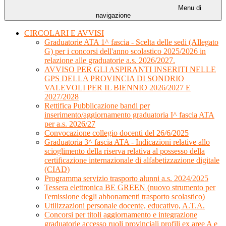
Menu di
navigazione
CIRCOLARI E AVVISI
Graduatorie ATA 1^ fascia - Scelta delle sedi (Allegato
G) per i concorsi dell'anno scolastico 2025/2026 in
relazione alle graduatorie a.s. 2026/2027.
AVVISO PER GLI ASPIRANTI INSERITI NELLE
GPS DELLA PROVINCIA DI SONDRIO
VALEVOLI PER IL BIENNIO 2026/2027 E
2027/2028
Rettifica Pubblicazione bandi per
inserimento/aggiornamento graduatoria I^ fascia ATA
per a.s. 2026/27
Convocazione collegio docenti del 26/6/2025
Graduatoria 3^ fascia ATA - Indicazioni relative allo
scioglimento della riserva relativa al possesso della
certificazione internazionale di alfabetizzazione digitale
(CIAD)
Programma servizio trasporto alunni a.s. 2024/2025
Tessera elettronica BE GREEN (nuovo strumento per
l'emissione degli abbonamenti trasporto scolastico)
Utilizzazioni personale docente, educativo, A.T.A.
Concorsi per titoli aggiornamento e integrazione
graduatorie accesso ruoli provinciali profili ex aree A e