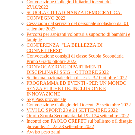
Convocazione Collegio Unitario Docenti del
27/10/2022
SCUOLA CITTADINANZA DEMOCRATICA.
CONVEGNO 2022
Cessazioni dal servizio del personale scolastico dal 01
settembre 2023
Percorsi per aspiranti volontari a supporto di bambini e
famiglie
CONFERENZA: "LA BELLEZZA DI
CONNETTERSI"
Convocazione consigli di classe Scuola Secondaria
Primo Grado ottobre 2022
CONVOCAZIONE DIPARTIMENTI
DISCIPLINARI SSIG – OTTOBRE 2022
Settimana nazionale della dislessia 3-10 ottobre 2022
PROGRAMMA ED EVENTI - PER UN MONDO
SENZA ETICHETTE: INCLUSIONE E
INNOVAZIONE
Sky Pass provinciale
Convocazione Collegio dei Docenti 29 settembre 2022
VIVI LO SPORT: 23 e 24 SETTEMBRE 2022
Orario Scuola Secondaria dal 19 al 24 settembre 2022
Incontri con PAOLO CREPET sul bullismo e il disagio
giovanile: 21-22-23 settembre 2022
Avviso peso zaini