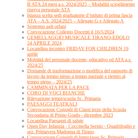
B ATA 24 mesi a.s. 2024/2025 – Modalità scioglimento
riserva personale ATA
Istanza scelta sedi graduatorie d’istituto di prima fascia
ATA – A.S. 2024/2025 – Allegato G e Allegato A
Sostegno agli orfani
Convocazione Collegio Docenti il 16/5/2024
GEMELLAGGIO MUSICALE TIRANO-EDOLO
24 APRILE 2024
Locandina incontro FRIDAY FOR CHILDREN 19
aprile
Mobilità del personale docente, educativo ed ATA a.s.
2024/25
Domande di trasformazione o modifica del rapporto di
lavoro da tempo pieno a tempo parziale e rientro al
tempo pieno – 2024/25
CAMMINATA PER LA PACE
CORO DI VOCI BIANCHE
Rilevazione tempi/scuola Sc. Primaria
PAESAGGI TEATRALI
Convocazione Consigli di Classi terze della Scuola
Secondaria di Primo Grado - dicembre 2023
Locandina Paesaggi di salute
Open Day Infanzia - Coccinella Sernio - Quadrifoglio e
sez. Primavera Madonna di Tirano
Convocazione Consigli di Interclasse Sc. Primaria