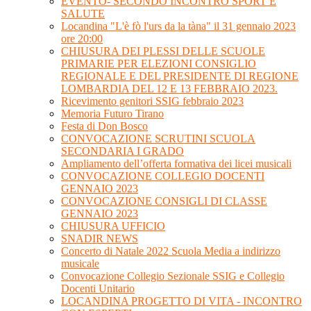
EVENTO- SECONDO INCONTRO SPORT E
SALUTE
Locandina "L'è fò l'urs da la tàna" il 31 gennaio 2023
ore 20:00
CHIUSURA DEI PLESSI DELLE SCUOLE
PRIMARIE PER ELEZIONI CONSIGLIO
REGIONALE E DEL PRESIDENTE DI REGIONE
LOMBARDIA DEL 12 E 13 FEBBRAIO 2023.
Ricevimento genitori SSIG febbraio 2023
Memoria Futuro Tirano
Festa di Don Bosco
CONVOCAZIONE SCRUTINI SCUOLA
SECONDARIA I GRADO
Ampliamento dell’offerta formativa dei licei musicali
CONVOCAZIONE COLLEGIO DOCENTI
GENNAIO 2023
CONVOCAZIONE CONSIGLI DI CLASSE
GENNAIO 2023
CHIUSURA UFFICIO
SNADIR NEWS
Concerto di Natale 2022 Scuola Media a indirizzo
musicale
Convocazione Collegio Sezionale SSIG e Collegio
Docenti Unitario
LOCANDINA PROGETTO DI VITA - INCONTRO