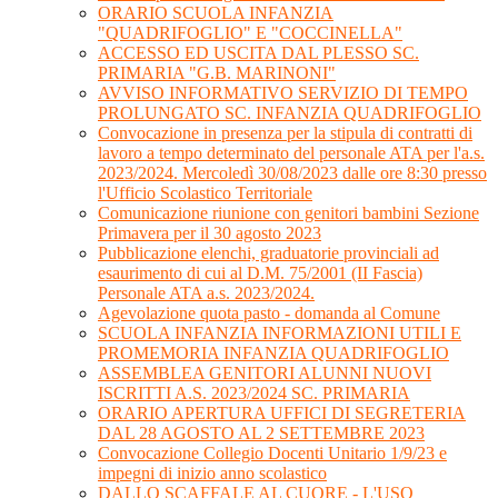
ORARIO SCUOLA INFANZIA
"QUADRIFOGLIO" E "COCCINELLA"
ACCESSO ED USCITA DAL PLESSO SC.
PRIMARIA "G.B. MARINONI"
AVVISO INFORMATIVO SERVIZIO DI TEMPO
PROLUNGATO SC. INFANZIA QUADRIFOGLIO
Convocazione in presenza per la stipula di contratti di
lavoro a tempo determinato del personale ATA per l'a.s.
2023/2024. Mercoledì 30/08/2023 dalle ore 8:30 presso
l'Ufficio Scolastico Territoriale
Comunicazione riunione con genitori bambini Sezione
Primavera per il 30 agosto 2023
Pubblicazione elenchi, graduatorie provinciali ad
esaurimento di cui al D.M. 75/2001 (II Fascia)
Personale ATA a.s. 2023/2024.
Agevolazione quota pasto - domanda al Comune
SCUOLA INFANZIA INFORMAZIONI UTILI E
PROMEMORIA INFANZIA QUADRIFOGLIO
ASSEMBLEA GENITORI ALUNNI NUOVI
ISCRITTI A.S. 2023/2024 SC. PRIMARIA
ORARIO APERTURA UFFICI DI SEGRETERIA
DAL 28 AGOSTO AL 2 SETTEMBRE 2023
Convocazione Collegio Docenti Unitario 1/9/23 e
impegni di inizio anno scolastico
DALLO SCAFFALE AL CUORE - L'USO