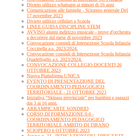
Divieto utilizzo whatsapp ai minori di 16 anni
Comunicazione alle famiglie - Sciopero generale Del
17 novembre 2023
Divieto utilizzo cellulari a Scuola
LINEE GUIDA DISCIPLINE STEM
AVVISO alunni indirizzo musicale - prove d'orchestra
a decorrere dal mese di novembre 2023
Convocazione consigli di Intersezione Scuola Infanzia
Coccinella a.s. 2023/2024.
Convocazione consigli di Intersezione Scuola Infanzia
Quadrifoglio a.s. 2023/2024.
CONVOCAZIONE COLLEGIO DOCENTI 26
OTTOBRE 2023
Nuova Piattaforma UNICA
EVENTO DI PRESENTAZIONE DEL
COORDINAMENTO PEDAGOGICO
TERRITORIALE - 21 OTTOBRE 2023
Iniziativa “Skipass provinciale” per bambini e ragazzi
dai 3 ai 16 anni.
ARRAMPICARTE SONDRIO
CORSO DI FORMAZIONE 0-6 -
COORDINAMENTO PEDAGOGICO
TERRITORIALE AMBITO DI TIRANO
SCIOPERO 6 OTTOBRE 2023
Avviso n. 24 - INDICAZIONI DEL DIRIGENTE