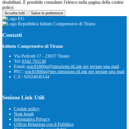
disabilitati. È possibile consultare l'elenco nella pagina della cookie
policy.
Accetta tutti
Salva le preferenze
Istituto Comprensivo di Tirano
Contatti
Istituto Comprensivo di Tirano
Via Pedrotti 17 - 23037 Tirano
Tel:
0342 701138
Email:
soic81800g@istruzione.it
Link per inviare una mail
PEC:
soic81800g@pec.istruzione.it
Link per inviare una mail
C.F.: 92024630144
Sezione Link Utili
Cookie policy
Note legali
Informativa Privacy
Ufficio Relazioni con il Pubblico