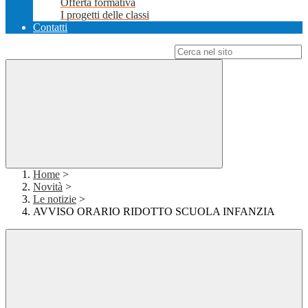
Offerta formativa
I progetti delle classi
Contatti
Campo di ricerca per le pagine del sito
Home
>
Novità
>
Le notizie
>
AVVISO ORARIO RIDOTTO SCUOLA INFANZIA