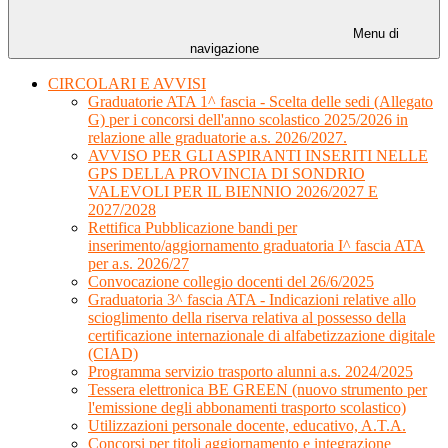
Menu di
navigazione
CIRCOLARI E AVVISI
Graduatorie ATA 1^ fascia - Scelta delle sedi (Allegato
G) per i concorsi dell'anno scolastico 2025/2026 in
relazione alle graduatorie a.s. 2026/2027.
AVVISO PER GLI ASPIRANTI INSERITI NELLE
GPS DELLA PROVINCIA DI SONDRIO
VALEVOLI PER IL BIENNIO 2026/2027 E
2027/2028
Rettifica Pubblicazione bandi per
inserimento/aggiornamento graduatoria I^ fascia ATA
per a.s. 2026/27
Convocazione collegio docenti del 26/6/2025
Graduatoria 3^ fascia ATA - Indicazioni relative allo
scioglimento della riserva relativa al possesso della
certificazione internazionale di alfabetizzazione digitale
(CIAD)
Programma servizio trasporto alunni a.s. 2024/2025
Tessera elettronica BE GREEN (nuovo strumento per
l'emissione degli abbonamenti trasporto scolastico)
Utilizzazioni personale docente, educativo, A.T.A.
Concorsi per titoli aggiornamento e integrazione