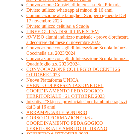
Convocazione Consigli di Interclasse Sc. Primaria
Divieto utilizzo whatsapp ai minori di 16 anni
Comunicazione alle famiglie - Sciopero generale Del
17 novembre 2023
Divieto utilizzo cellulari a Scuola
LINEE GUIDA DISCIPLINE STEM
AVVISO alunni indirizzo musicale - prove d'orchestra
a decorrere dal mese di novembre 2023
Convocazione consigli di Intersezione Scuola Infanzia
Coccinella a.s. 2023/2024.
Convocazione consigli di Intersezione Scuola Infanzia
Quadrifoglio a.s. 2023/2024.
CONVOCAZIONE COLLEGIO DOCENTI 26
OTTOBRE 2023
Nuova Piattaforma UNICA
EVENTO DI PRESENTAZIONE DEL
COORDINAMENTO PEDAGOGICO
TERRITORIALE - 21 OTTOBRE 2023
Iniziativa “Skipass provinciale” per bambini e ragazzi
dai 3 ai 16 anni.
ARRAMPICARTE SONDRIO
CORSO DI FORMAZIONE 0-6 -
COORDINAMENTO PEDAGOGICO
TERRITORIALE AMBITO DI TIRANO
SCIOPERO 6 OTTOBRE 2023