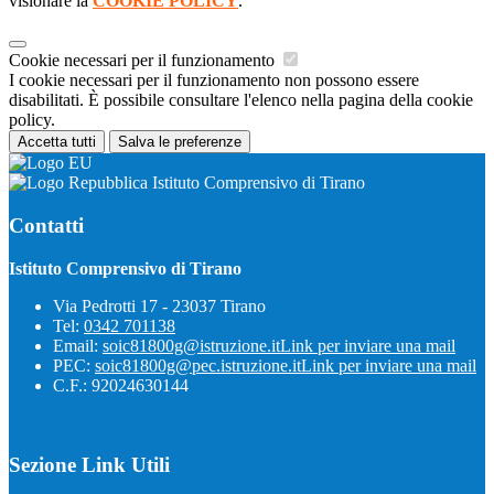
visionare la
COOKIE POLICY
.
Cookie necessari per il funzionamento
I cookie necessari per il funzionamento non possono essere
disabilitati. È possibile consultare l'elenco nella pagina della cookie
policy.
Accetta tutti
Salva le preferenze
Istituto Comprensivo di Tirano
Contatti
Istituto Comprensivo di Tirano
Via Pedrotti 17 - 23037 Tirano
Tel:
0342 701138
Email:
soic81800g@istruzione.it
Link per inviare una mail
PEC:
soic81800g@pec.istruzione.it
Link per inviare una mail
C.F.: 92024630144
Sezione Link Utili