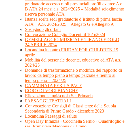
graduatorie accesso ruoli provinciali profili ex aree A e
B ATA 24 mesi a.s. 2024/2025 – Modalità scioglimento
riserva personale ATA
Istanza scelta sedi graduatorie d’istituto di prima fascia
ATA – A.S. 2024/2025 – Allegato G e Allegato A
Sostegno agli orfani
Convocazione Collegio Docenti il 16/5/2024
GEMELLAGGIO MUSICALE TIRANO-EDOLO
24 APRILE 2024
Locandina incontro FRIDAY FOR CHILDREN 19
aprile
Mobilità del personale docente, educativo ed ATA a.s.
2024/25
Domande di trasformazione o modifica del rapporto di
lavoro da tempo pieno a tempo parziale e rientro al
tempo pieno – 2024/25
CAMMINATA PER LA PACE
CORO DI VOCI BIANCHE
Rilevazione tempi/scuola Sc. Primaria
PAESAGGI TEATRALI
Convocazione Consigli di Classi terze della Scuola
Secondaria di Primo Grado - dicembre 2023
Locandina Paesaggi di salute
Open Day Infanzia - Coccinella Sernio - Quadrifoglio e
sez. Primavera Madonna di Tirano