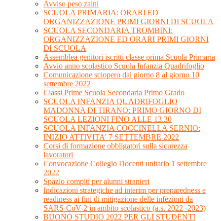
Avviso peso zaini
SCUOLA PRIMARIA: ORARI ED
ORGANIZZAZIONE PRIMI GIORNI DI SCUOLA
SCUOLA SECONDARIA TROMBINI:
ORGANIZZAZIONE ED ORARI PRIMI GIORNI
DI SCUOLA
Assemblea genitori iscritti classe prima Scuola Primaria
Avvio anno scolastico Scuola Infanzia Quadrifoglio
Comunicazione sciopero dal giorno 8 al giorno 10
settembre 2022
Classi Prime Scuola Secondaria Primo Grado
SCUOLA INFANZIA QUADRIFOGLIO
MADONNA DI TIRANO: PRIMO GIORNO DI
SCUOLA LEZIONI FINO ALLE 13.30
SCUOLA INFANZIA COCCINELLA SERNIO:
INIZIO ATTIVITA' 7 SETTEMBRE 2022
Corsi di formazione obbligatori sulla sicurezza
lavoratori
Convocazione Collegio Docenti unitario 1 settembre
2022
Spazio compiti per alunni stranieri
Indicazioni strategiche ad interim per preparedness e
readiness ai fini di mitigazione delle infezioni da
SARS-CoV-2 in ambito scolastico (a.s. 2022 -2023)
BUONO STUDIO 2022 PER GLI STUDENTI