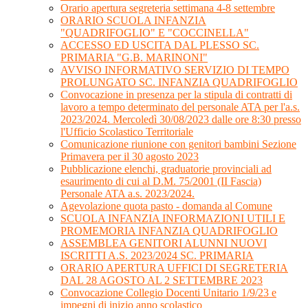
Orario apertura segreteria settimana 4-8 settembre
ORARIO SCUOLA INFANZIA
"QUADRIFOGLIO" E "COCCINELLA"
ACCESSO ED USCITA DAL PLESSO SC.
PRIMARIA "G.B. MARINONI"
AVVISO INFORMATIVO SERVIZIO DI TEMPO
PROLUNGATO SC. INFANZIA QUADRIFOGLIO
Convocazione in presenza per la stipula di contratti di
lavoro a tempo determinato del personale ATA per l'a.s.
2023/2024. Mercoledì 30/08/2023 dalle ore 8:30 presso
l'Ufficio Scolastico Territoriale
Comunicazione riunione con genitori bambini Sezione
Primavera per il 30 agosto 2023
Pubblicazione elenchi, graduatorie provinciali ad
esaurimento di cui al D.M. 75/2001 (II Fascia)
Personale ATA a.s. 2023/2024.
Agevolazione quota pasto - domanda al Comune
SCUOLA INFANZIA INFORMAZIONI UTILI E
PROMEMORIA INFANZIA QUADRIFOGLIO
ASSEMBLEA GENITORI ALUNNI NUOVI
ISCRITTI A.S. 2023/2024 SC. PRIMARIA
ORARIO APERTURA UFFICI DI SEGRETERIA
DAL 28 AGOSTO AL 2 SETTEMBRE 2023
Convocazione Collegio Docenti Unitario 1/9/23 e
impegni di inizio anno scolastico