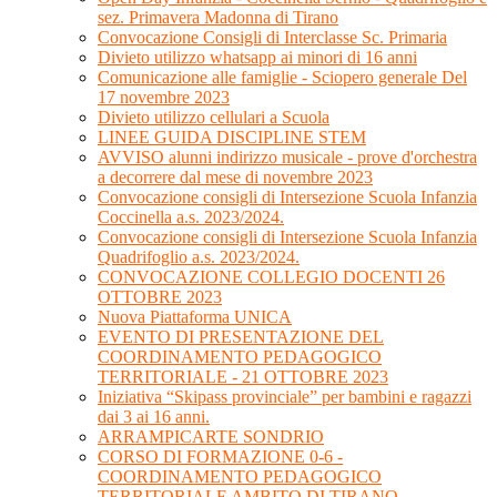
sez. Primavera Madonna di Tirano
Convocazione Consigli di Interclasse Sc. Primaria
Divieto utilizzo whatsapp ai minori di 16 anni
Comunicazione alle famiglie - Sciopero generale Del
17 novembre 2023
Divieto utilizzo cellulari a Scuola
LINEE GUIDA DISCIPLINE STEM
AVVISO alunni indirizzo musicale - prove d'orchestra
a decorrere dal mese di novembre 2023
Convocazione consigli di Intersezione Scuola Infanzia
Coccinella a.s. 2023/2024.
Convocazione consigli di Intersezione Scuola Infanzia
Quadrifoglio a.s. 2023/2024.
CONVOCAZIONE COLLEGIO DOCENTI 26
OTTOBRE 2023
Nuova Piattaforma UNICA
EVENTO DI PRESENTAZIONE DEL
COORDINAMENTO PEDAGOGICO
TERRITORIALE - 21 OTTOBRE 2023
Iniziativa “Skipass provinciale” per bambini e ragazzi
dai 3 ai 16 anni.
ARRAMPICARTE SONDRIO
CORSO DI FORMAZIONE 0-6 -
COORDINAMENTO PEDAGOGICO
TERRITORIALE AMBITO DI TIRANO