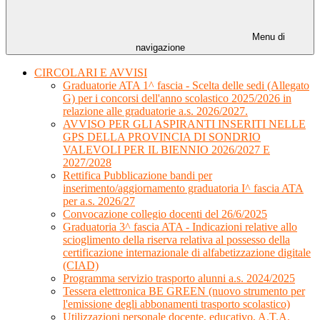
Menu di
navigazione
CIRCOLARI E AVVISI
Graduatorie ATA 1^ fascia - Scelta delle sedi (Allegato
G) per i concorsi dell'anno scolastico 2025/2026 in
relazione alle graduatorie a.s. 2026/2027.
AVVISO PER GLI ASPIRANTI INSERITI NELLE
GPS DELLA PROVINCIA DI SONDRIO
VALEVOLI PER IL BIENNIO 2026/2027 E
2027/2028
Rettifica Pubblicazione bandi per
inserimento/aggiornamento graduatoria I^ fascia ATA
per a.s. 2026/27
Convocazione collegio docenti del 26/6/2025
Graduatoria 3^ fascia ATA - Indicazioni relative allo
scioglimento della riserva relativa al possesso della
certificazione internazionale di alfabetizzazione digitale
(CIAD)
Programma servizio trasporto alunni a.s. 2024/2025
Tessera elettronica BE GREEN (nuovo strumento per
l'emissione degli abbonamenti trasporto scolastico)
Utilizzazioni personale docente, educativo, A.T.A.