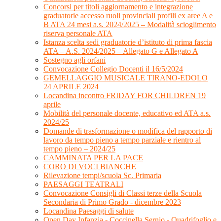
Concorsi per titoli aggiornamento e integrazione
graduatorie accesso ruoli provinciali profili ex aree A e
B ATA 24 mesi a.s. 2024/2025 – Modalità scioglimento
riserva personale ATA
Istanza scelta sedi graduatorie d’istituto di prima fascia
ATA – A.S. 2024/2025 – Allegato G e Allegato A
Sostegno agli orfani
Convocazione Collegio Docenti il 16/5/2024
GEMELLAGGIO MUSICALE TIRANO-EDOLO
24 APRILE 2024
Locandina incontro FRIDAY FOR CHILDREN 19
aprile
Mobilità del personale docente, educativo ed ATA a.s.
2024/25
Domande di trasformazione o modifica del rapporto di
lavoro da tempo pieno a tempo parziale e rientro al
tempo pieno – 2024/25
CAMMINATA PER LA PACE
CORO DI VOCI BIANCHE
Rilevazione tempi/scuola Sc. Primaria
PAESAGGI TEATRALI
Convocazione Consigli di Classi terze della Scuola
Secondaria di Primo Grado - dicembre 2023
Locandina Paesaggi di salute
Open Day Infanzia - Coccinella Sernio - Quadrifoglio e