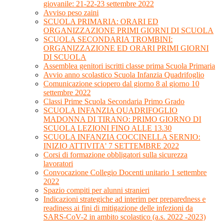
giovanile: 21-22-23 settembre 2022
Avviso peso zaini
SCUOLA PRIMARIA: ORARI ED
ORGANIZZAZIONE PRIMI GIORNI DI SCUOLA
SCUOLA SECONDARIA TROMBINI:
ORGANIZZAZIONE ED ORARI PRIMI GIORNI
DI SCUOLA
Assemblea genitori iscritti classe prima Scuola Primaria
Avvio anno scolastico Scuola Infanzia Quadrifoglio
Comunicazione sciopero dal giorno 8 al giorno 10
settembre 2022
Classi Prime Scuola Secondaria Primo Grado
SCUOLA INFANZIA QUADRIFOGLIO
MADONNA DI TIRANO: PRIMO GIORNO DI
SCUOLA LEZIONI FINO ALLE 13.30
SCUOLA INFANZIA COCCINELLA SERNIO:
INIZIO ATTIVITA' 7 SETTEMBRE 2022
Corsi di formazione obbligatori sulla sicurezza
lavoratori
Convocazione Collegio Docenti unitario 1 settembre
2022
Spazio compiti per alunni stranieri
Indicazioni strategiche ad interim per preparedness e
readiness ai fini di mitigazione delle infezioni da
SARS-CoV-2 in ambito scolastico (a.s. 2022 -2023)