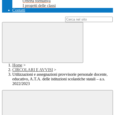
Offerta formativa
I progetti delle classi
Contatti
Campo di ricerca per le pagine del sito
Home
>
CIRCOLARI E AVVISI
>
Utilizzazioni e assegnazioni provvisorie personale docente,
educativo, A.T.A. delle istituzioni scolastiche statali – a.s.
2022/2023