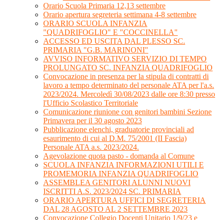
Orario Scuola Primaria 12,13 settembre
Orario apertura segreteria settimana 4-8 settembre
ORARIO SCUOLA INFANZIA
"QUADRIFOGLIO" E "COCCINELLA"
ACCESSO ED USCITA DAL PLESSO SC.
PRIMARIA "G.B. MARINONI"
AVVISO INFORMATIVO SERVIZIO DI TEMPO
PROLUNGATO SC. INFANZIA QUADRIFOGLIO
Convocazione in presenza per la stipula di contratti di
lavoro a tempo determinato del personale ATA per l'a.s.
2023/2024. Mercoledì 30/08/2023 dalle ore 8:30 presso
l'Ufficio Scolastico Territoriale
Comunicazione riunione con genitori bambini Sezione
Primavera per il 30 agosto 2023
Pubblicazione elenchi, graduatorie provinciali ad
esaurimento di cui al D.M. 75/2001 (II Fascia)
Personale ATA a.s. 2023/2024.
Agevolazione quota pasto - domanda al Comune
SCUOLA INFANZIA INFORMAZIONI UTILI E
PROMEMORIA INFANZIA QUADRIFOGLIO
ASSEMBLEA GENITORI ALUNNI NUOVI
ISCRITTI A.S. 2023/2024 SC. PRIMARIA
ORARIO APERTURA UFFICI DI SEGRETERIA
DAL 28 AGOSTO AL 2 SETTEMBRE 2023
Convocazione Collegio Docenti Unitario 1/9/23 e