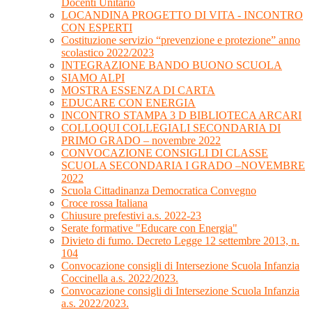
Docenti Unitario
LOCANDINA PROGETTO DI VITA - INCONTRO
CON ESPERTI
Costituzione servizio “prevenzione e protezione” anno
scolastico 2022/2023
INTEGRAZIONE BANDO BUONO SCUOLA
SIAMO ALPI
MOSTRA ESSENZA DI CARTA
EDUCARE CON ENERGIA
INCONTRO STAMPA 3 D BIBLIOTECA ARCARI
COLLOQUI COLLEGIALI SECONDARIA DI
PRIMO GRADO – novembre 2022
CONVOCAZIONE CONSIGLI DI CLASSE
SCUOLA SECONDARIA I GRADO –NOVEMBRE
2022
Scuola Cittadinanza Democratica Convegno
Croce rossa Italiana
Chiusure prefestivi a.s. 2022-23
Serate formative "Educare con Energia"
Divieto di fumo. Decreto Legge 12 settembre 2013, n.
104
Convocazione consigli di Intersezione Scuola Infanzia
Coccinella a.s. 2022/2023.
Convocazione consigli di Intersezione Scuola Infanzia
a.s. 2022/2023.