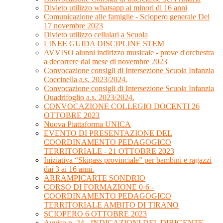
Divieto utilizzo whatsapp ai minori di 16 anni
Comunicazione alle famiglie - Sciopero generale Del
17 novembre 2023
Divieto utilizzo cellulari a Scuola
LINEE GUIDA DISCIPLINE STEM
AVVISO alunni indirizzo musicale - prove d'orchestra
a decorrere dal mese di novembre 2023
Convocazione consigli di Intersezione Scuola Infanzia
Coccinella a.s. 2023/2024.
Convocazione consigli di Intersezione Scuola Infanzia
Quadrifoglio a.s. 2023/2024.
CONVOCAZIONE COLLEGIO DOCENTI 26
OTTOBRE 2023
Nuova Piattaforma UNICA
EVENTO DI PRESENTAZIONE DEL
COORDINAMENTO PEDAGOGICO
TERRITORIALE - 21 OTTOBRE 2023
Iniziativa “Skipass provinciale” per bambini e ragazzi
dai 3 ai 16 anni.
ARRAMPICARTE SONDRIO
CORSO DI FORMAZIONE 0-6 -
COORDINAMENTO PEDAGOGICO
TERRITORIALE AMBITO DI TIRANO
SCIOPERO 6 OTTOBRE 2023
Avviso n. 24 - INDICAZIONI DEL DIRIGENTE