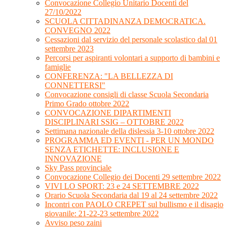
Convocazione Collegio Unitario Docenti del
27/10/2022
SCUOLA CITTADINANZA DEMOCRATICA.
CONVEGNO 2022
Cessazioni dal servizio del personale scolastico dal 01
settembre 2023
Percorsi per aspiranti volontari a supporto di bambini e
famiglie
CONFERENZA: "LA BELLEZZA DI
CONNETTERSI"
Convocazione consigli di classe Scuola Secondaria
Primo Grado ottobre 2022
CONVOCAZIONE DIPARTIMENTI
DISCIPLINARI SSIG – OTTOBRE 2022
Settimana nazionale della dislessia 3-10 ottobre 2022
PROGRAMMA ED EVENTI - PER UN MONDO
SENZA ETICHETTE: INCLUSIONE E
INNOVAZIONE
Sky Pass provinciale
Convocazione Collegio dei Docenti 29 settembre 2022
VIVI LO SPORT: 23 e 24 SETTEMBRE 2022
Orario Scuola Secondaria dal 19 al 24 settembre 2022
Incontri con PAOLO CREPET sul bullismo e il disagio
giovanile: 21-22-23 settembre 2022
Avviso peso zaini