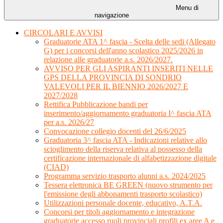
Menu di
navigazione
CIRCOLARI E AVVISI
Graduatorie ATA 1^ fascia - Scelta delle sedi (Allegato
G) per i concorsi dell'anno scolastico 2025/2026 in
relazione alle graduatorie a.s. 2026/2027.
AVVISO PER GLI ASPIRANTI INSERITI NELLE
GPS DELLA PROVINCIA DI SONDRIO
VALEVOLI PER IL BIENNIO 2026/2027 E
2027/2028
Rettifica Pubblicazione bandi per
inserimento/aggiornamento graduatoria I^ fascia ATA
per a.s. 2026/27
Convocazione collegio docenti del 26/6/2025
Graduatoria 3^ fascia ATA - Indicazioni relative allo
scioglimento della riserva relativa al possesso della
certificazione internazionale di alfabetizzazione digitale
(CIAD)
Programma servizio trasporto alunni a.s. 2024/2025
Tessera elettronica BE GREEN (nuovo strumento per
l'emissione degli abbonamenti trasporto scolastico)
Utilizzazioni personale docente, educativo, A.T.A.
Concorsi per titoli aggiornamento e integrazione
graduatorie accesso ruoli provinciali profili ex aree A e