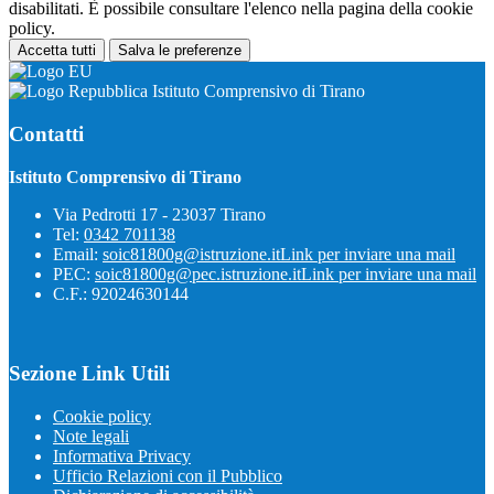
disabilitati. È possibile consultare l'elenco nella pagina della cookie
policy.
Accetta tutti
Salva le preferenze
Istituto Comprensivo di Tirano
Contatti
Istituto Comprensivo di Tirano
Via Pedrotti 17 - 23037 Tirano
Tel:
0342 701138
Email:
soic81800g@istruzione.it
Link per inviare una mail
PEC:
soic81800g@pec.istruzione.it
Link per inviare una mail
C.F.: 92024630144
Sezione Link Utili
Cookie policy
Note legali
Informativa Privacy
Ufficio Relazioni con il Pubblico