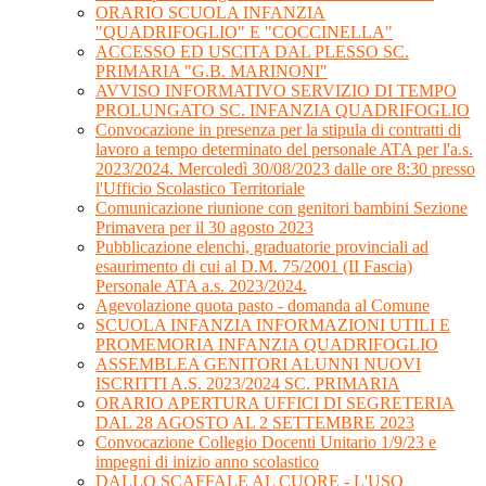
ORARIO SCUOLA INFANZIA
"QUADRIFOGLIO" E "COCCINELLA"
ACCESSO ED USCITA DAL PLESSO SC.
PRIMARIA "G.B. MARINONI"
AVVISO INFORMATIVO SERVIZIO DI TEMPO
PROLUNGATO SC. INFANZIA QUADRIFOGLIO
Convocazione in presenza per la stipula di contratti di
lavoro a tempo determinato del personale ATA per l'a.s.
2023/2024. Mercoledì 30/08/2023 dalle ore 8:30 presso
l'Ufficio Scolastico Territoriale
Comunicazione riunione con genitori bambini Sezione
Primavera per il 30 agosto 2023
Pubblicazione elenchi, graduatorie provinciali ad
esaurimento di cui al D.M. 75/2001 (II Fascia)
Personale ATA a.s. 2023/2024.
Agevolazione quota pasto - domanda al Comune
SCUOLA INFANZIA INFORMAZIONI UTILI E
PROMEMORIA INFANZIA QUADRIFOGLIO
ASSEMBLEA GENITORI ALUNNI NUOVI
ISCRITTI A.S. 2023/2024 SC. PRIMARIA
ORARIO APERTURA UFFICI DI SEGRETERIA
DAL 28 AGOSTO AL 2 SETTEMBRE 2023
Convocazione Collegio Docenti Unitario 1/9/23 e
impegni di inizio anno scolastico
DALLO SCAFFALE AL CUORE - L'USO