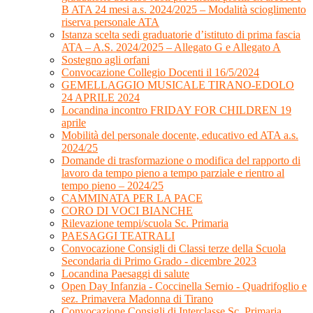
B ATA 24 mesi a.s. 2024/2025 – Modalità scioglimento
riserva personale ATA
Istanza scelta sedi graduatorie d’istituto di prima fascia
ATA – A.S. 2024/2025 – Allegato G e Allegato A
Sostegno agli orfani
Convocazione Collegio Docenti il 16/5/2024
GEMELLAGGIO MUSICALE TIRANO-EDOLO
24 APRILE 2024
Locandina incontro FRIDAY FOR CHILDREN 19
aprile
Mobilità del personale docente, educativo ed ATA a.s.
2024/25
Domande di trasformazione o modifica del rapporto di
lavoro da tempo pieno a tempo parziale e rientro al
tempo pieno – 2024/25
CAMMINATA PER LA PACE
CORO DI VOCI BIANCHE
Rilevazione tempi/scuola Sc. Primaria
PAESAGGI TEATRALI
Convocazione Consigli di Classi terze della Scuola
Secondaria di Primo Grado - dicembre 2023
Locandina Paesaggi di salute
Open Day Infanzia - Coccinella Sernio - Quadrifoglio e
sez. Primavera Madonna di Tirano
Convocazione Consigli di Interclasse Sc. Primaria