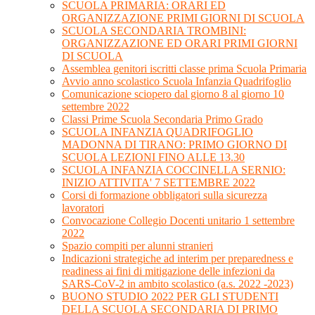
SCUOLA PRIMARIA: ORARI ED
ORGANIZZAZIONE PRIMI GIORNI DI SCUOLA
SCUOLA SECONDARIA TROMBINI:
ORGANIZZAZIONE ED ORARI PRIMI GIORNI
DI SCUOLA
Assemblea genitori iscritti classe prima Scuola Primaria
Avvio anno scolastico Scuola Infanzia Quadrifoglio
Comunicazione sciopero dal giorno 8 al giorno 10
settembre 2022
Classi Prime Scuola Secondaria Primo Grado
SCUOLA INFANZIA QUADRIFOGLIO
MADONNA DI TIRANO: PRIMO GIORNO DI
SCUOLA LEZIONI FINO ALLE 13.30
SCUOLA INFANZIA COCCINELLA SERNIO:
INIZIO ATTIVITA' 7 SETTEMBRE 2022
Corsi di formazione obbligatori sulla sicurezza
lavoratori
Convocazione Collegio Docenti unitario 1 settembre
2022
Spazio compiti per alunni stranieri
Indicazioni strategiche ad interim per preparedness e
readiness ai fini di mitigazione delle infezioni da
SARS-CoV-2 in ambito scolastico (a.s. 2022 -2023)
BUONO STUDIO 2022 PER GLI STUDENTI
DELLA SCUOLA SECONDARIA DI PRIMO