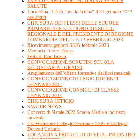
EVENTO- SECONDO INCONTRO SPORT E
SALUTE
Locandina "L'è fò l'urs da la tàna" il 31 gennaio 2023
ore 20:00
CHIUSURA DEI PLESSI DELLE SCUOLE
PRIMARIE PER ELEZIONI CONSIGLIO
REGIONALE E DEL PRESIDENTE DI REGIONE
LOMBARDIA DEL 12 E 13 FEBBRAIO 2023.
Ricevimento genitori SSIG febbraio 2023
Memoria Futuro Tirano
Festa di Don Bosco
CONVOCAZIONE SCRUTINI SCUOLA
SECONDARIA I GRADO
Ampliamento dell’offerta formativa dei licei musicali
CONVOCAZIONE COLLEGIO DOCENTI
GENNAIO 2023
CONVOCAZIONE CONSIGLI DI CLASSE
GENNAIO 2023
CHIUSURA UFFICIO
SNADIR NEWS
Concerto di Natale 2022 Scuola Media a indirizzo
musicale
Convocazione Collegio Sezionale SSIG e Collegio
Docenti Unitario
LOCANDINA PROGETTO DI VITA - INCONTRO