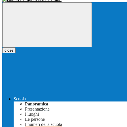
close
Scuola
Panoramica
Presentazione
I luoghi
Le persone
I numeri della scuola