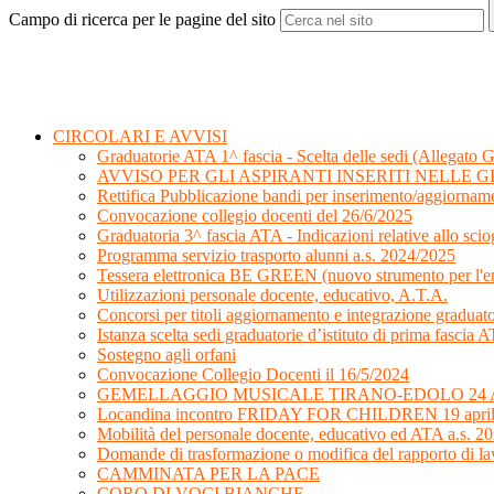
Campo di ricerca per le pagine del sito
CIRCOLARI E AVVISI
Graduatorie ATA 1^ fascia - Scelta delle sedi (Allegato G
AVVISO PER GLI ASPIRANTI INSERITI NELLE GP
Rettifica Pubblicazione bandi per inserimento/aggiorname
Convocazione collegio docenti del 26/6/2025
Graduatoria 3^ fascia ATA - Indicazioni relative allo sciog
Programma servizio trasporto alunni a.s. 2024/2025
Tessera elettronica BE GREEN (nuovo strumento per l'emi
Utilizzazioni personale docente, educativo, A.T.A.
Concorsi per titoli aggiornamento e integrazione graduat
Istanza scelta sedi graduatorie d’istituto di prima fasci
Sostegno agli orfani
Convocazione Collegio Docenti il 16/5/2024
GEMELLAGGIO MUSICALE TIRANO-EDOLO 24 A
Locandina incontro FRIDAY FOR CHILDREN 19 apri
Mobilità del personale docente, educativo ed ATA a.s. 2
Domande di trasformazione o modifica del rapporto di la
CAMMINATA PER LA PACE
CORO DI VOCI BIANCHE