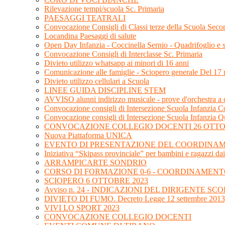
Rilevazione tempi/scuola Sc. Primaria
PAESAGGI TEATRALI
Convocazione Consigli di Classi terze della Scuola Sec
Locandina Paesaggi di salute
Open Day Infanzia - Coccinella Sernio - Quadrifoglio e
Convocazione Consigli di Interclasse Sc. Primaria
Divieto utilizzo whatsapp ai minori di 16 anni
Comunicazione alle famiglie - Sciopero generale Del 1
Divieto utilizzo cellulari a Scuola
LINEE GUIDA DISCIPLINE STEM
AVVISO alunni indirizzo musicale - prove d'orchestra a
Convocazione consigli di Intersezione Scuola Infanzia Co
Convocazione consigli di Intersezione Scuola Infanzia Q
CONVOCAZIONE COLLEGIO DOCENTI 26 OTTO
Nuova Piattaforma UNICA
EVENTO DI PRESENTAZIONE DEL COORDINAME
Iniziativa “Skipass provinciale” per bambini e ragazzi dai
ARRAMPICARTE SONDRIO
CORSO DI FORMAZIONE 0-6 - COORDINAMENT
SCIOPERO 6 OTTOBRE 2023
Avviso n. 24 - INDICAZIONI DEL DIRIGENTE 
DIVIETO DI FUMO. Decreto Legge 12 settembre 2013,
VIVI LO SPORT 2023
CONVOCAZIONE COLLEGIO DOCENTI