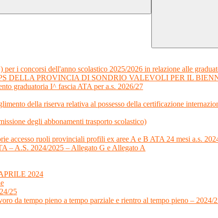
) per i concorsi dell'anno scolastico 2025/2026 in relazione alle graduat
S DELLA PROVINCIA DI SONDRIO VALEVOLI PER IL BIENNIO
nto graduatoria I^ fascia ATA per a.s. 2026/27
limento della riserva relativa al possesso della certificazione internazi
ssione degli abbonamenti trasporto scolastico)
orie accesso ruoli provinciali profili ex aree A e B ATA 24 mesi a.s. 2
a ATA – A.S. 2024/2025 – Allegato G e Allegato A
PRILE 2024
le
024/25
voro da tempo pieno a tempo parziale e rientro al tempo pieno – 2024/