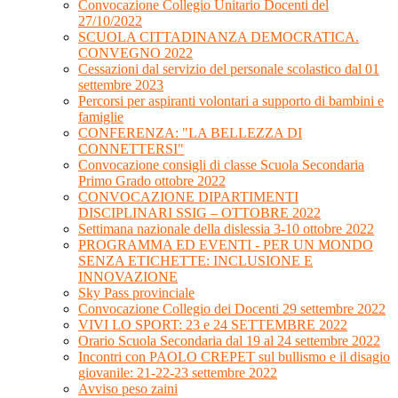
Convocazione Collegio Unitario Docenti del
27/10/2022
SCUOLA CITTADINANZA DEMOCRATICA.
CONVEGNO 2022
Cessazioni dal servizio del personale scolastico dal 01
settembre 2023
Percorsi per aspiranti volontari a supporto di bambini e
famiglie
CONFERENZA: "LA BELLEZZA DI
CONNETTERSI"
Convocazione consigli di classe Scuola Secondaria
Primo Grado ottobre 2022
CONVOCAZIONE DIPARTIMENTI
DISCIPLINARI SSIG – OTTOBRE 2022
Settimana nazionale della dislessia 3-10 ottobre 2022
PROGRAMMA ED EVENTI - PER UN MONDO
SENZA ETICHETTE: INCLUSIONE E
INNOVAZIONE
Sky Pass provinciale
Convocazione Collegio dei Docenti 29 settembre 2022
VIVI LO SPORT: 23 e 24 SETTEMBRE 2022
Orario Scuola Secondaria dal 19 al 24 settembre 2022
Incontri con PAOLO CREPET sul bullismo e il disagio
giovanile: 21-22-23 settembre 2022
Avviso peso zaini