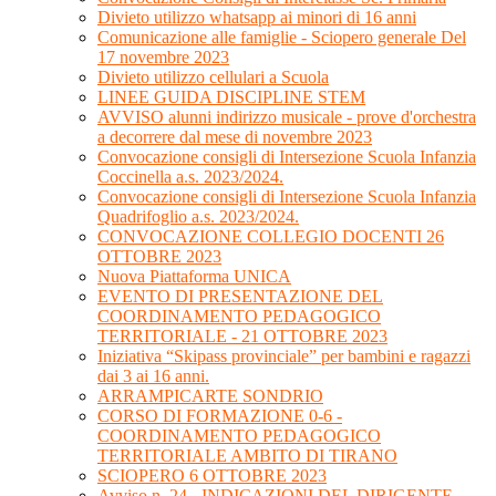
Divieto utilizzo whatsapp ai minori di 16 anni
Comunicazione alle famiglie - Sciopero generale Del
17 novembre 2023
Divieto utilizzo cellulari a Scuola
LINEE GUIDA DISCIPLINE STEM
AVVISO alunni indirizzo musicale - prove d'orchestra
a decorrere dal mese di novembre 2023
Convocazione consigli di Intersezione Scuola Infanzia
Coccinella a.s. 2023/2024.
Convocazione consigli di Intersezione Scuola Infanzia
Quadrifoglio a.s. 2023/2024.
CONVOCAZIONE COLLEGIO DOCENTI 26
OTTOBRE 2023
Nuova Piattaforma UNICA
EVENTO DI PRESENTAZIONE DEL
COORDINAMENTO PEDAGOGICO
TERRITORIALE - 21 OTTOBRE 2023
Iniziativa “Skipass provinciale” per bambini e ragazzi
dai 3 ai 16 anni.
ARRAMPICARTE SONDRIO
CORSO DI FORMAZIONE 0-6 -
COORDINAMENTO PEDAGOGICO
TERRITORIALE AMBITO DI TIRANO
SCIOPERO 6 OTTOBRE 2023
Avviso n. 24 - INDICAZIONI DEL DIRIGENTE