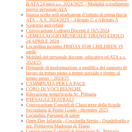
B ATA 24 mesi a.s. 2024/2025 – Modalità scioglimento
riserva personale ATA
Istanza scelta sedi graduatorie d’istituto di prima fascia
ATA – A.S. 2024/2025 – Allegato G e Allegato A
Sostegno agli orfani
Convocazione Collegio Docenti il 16/5/2024
GEMELLAGGIO MUSICALE TIRANO-EDOLO
24 APRILE 2024
Locandina incontro FRIDAY FOR CHILDREN 19
aprile
Mobilità del personale docente, educativo ed ATA a.s.
2024/25
Domande di trasformazione o modifica del rapporto di
lavoro da tempo pieno a tempo parziale e rientro al
tempo pieno – 2024/25
CAMMINATA PER LA PACE
CORO DI VOCI BIANCHE
Rilevazione tempi/scuola Sc. Primaria
PAESAGGI TEATRALI
Convocazione Consigli di Classi terze della Scuola
Secondaria di Primo Grado - dicembre 2023
Locandina Paesaggi di salute
Open Day Infanzia - Coccinella Sernio - Quadrifoglio e
sez. Primavera Madonna di Tirano
Convocazione Consigli di Interclasse Sc. Primaria