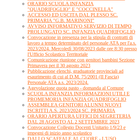
ORARIO SCUOLA INFANZIA
"QUADRIFOGLIO" E "COCCINELLA"
ACCESSO ED USCITA DAL PLESSO SC.
PRIMARIA "G.B. MARINONI"
AVVISO INFORMATIVO SERVIZIO DI TEMPO
PROLUNGATO SC. INFANZIA QUADRIFOGLIO
Convocazione in presenza per la stipula di contratti di
lavoro a tempo determinato del personale ATA per l'a.s.
2023/2024. Mercoledì 30/08/2023 dalle ore 8:30 presso
l'Ufficio Scolastico Territoriale
Comunicazione riunione con genitori bambini Sezione
Primavera per il 30 agosto 2023
Pubblicazione elenchi, graduatorie provinciali ad
esaurimento di cui al D.M. 75/2001 (II Fascia)
Personale ATA a.s. 2023/2024.
Agevolazione quota pasto - domanda al Comune
SCUOLA INFANZIA INFORMAZIONI UTILI E
PROMEMORIA INFANZIA QUADRIFOGLIO
ASSEMBLEA GENITORI ALUNNI NUOVI
ISCRITTI A.S. 2023/2024 SC. PRIMARIA
ORARIO APERTURA UFFICI DI SEGRETERIA
DAL 28 AGOSTO AL 2 SETTEMBRE 2023
Convocazione Collegio Docenti Unitario 1/9/23 e
impegni di inizio anno scolastico
DALLO SCAFFALE AL CUORE - L'USO