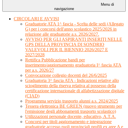
Menu di
navigazione
CIRCOLARI E AVVISI
Graduatorie ATA 1^ fascia - Scelta delle sedi (Allegato
G) per i concorsi dell'anno scolastico 2025/2026 in
relazione alle graduatorie a.s. 2026/2027.
AVVISO PER GLI ASPIRANTI INSERITI NELLE
GPS DELLA PROVINCIA DI SONDRIO
VALEVOLI PER IL BIENNIO 2026/2027 E
2027/2028
Rettifica Pubblicazione bandi per
inserimento/aggiornamento graduatoria I^ fascia ATA
per a.s. 2026/27
Convocazione collegio docenti del 26/6/2025
Graduatoria 3^ fascia ATA - Indicazioni relative allo
scioglimento della riserva relativa al possesso della
certificazione internazionale di alfabetizzazione digitale
(CIAD)
Programma servizio trasporto alunni a.s. 2024/2025
Tessera elettronica BE GREEN (nuovo strumento per
l'emissione degli abbonamenti trasporto scolastico)
Utilizzazioni personale docente, educativo, A.T.A.
Concorsi per titoli aggiornamento e integrazione
graduatorie accesso ruoli provinciali profili ex aree A e