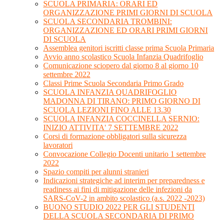
SCUOLA PRIMARIA: ORARI ED
ORGANIZZAZIONE PRIMI GIORNI DI SCUOLA
SCUOLA SECONDARIA TROMBINI:
ORGANIZZAZIONE ED ORARI PRIMI GIORNI
DI SCUOLA
Assemblea genitori iscritti classe prima Scuola Primaria
Avvio anno scolastico Scuola Infanzia Quadrifoglio
Comunicazione sciopero dal giorno 8 al giorno 10
settembre 2022
Classi Prime Scuola Secondaria Primo Grado
SCUOLA INFANZIA QUADRIFOGLIO
MADONNA DI TIRANO: PRIMO GIORNO DI
SCUOLA LEZIONI FINO ALLE 13.30
SCUOLA INFANZIA COCCINELLA SERNIO:
INIZIO ATTIVITA' 7 SETTEMBRE 2022
Corsi di formazione obbligatori sulla sicurezza
lavoratori
Convocazione Collegio Docenti unitario 1 settembre
2022
Spazio compiti per alunni stranieri
Indicazioni strategiche ad interim per preparedness e
readiness ai fini di mitigazione delle infezioni da
SARS-CoV-2 in ambito scolastico (a.s. 2022 -2023)
BUONO STUDIO 2022 PER GLI STUDENTI
DELLA SCUOLA SECONDARIA DI PRIMO