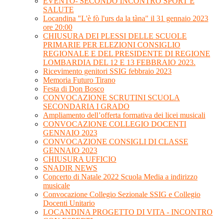
EVENTO- SECONDO INCONTRO SPORT E
SALUTE
Locandina "L'è fò l'urs da la tàna" il 31 gennaio 2023
ore 20:00
CHIUSURA DEI PLESSI DELLE SCUOLE
PRIMARIE PER ELEZIONI CONSIGLIO
REGIONALE E DEL PRESIDENTE DI REGIONE
LOMBARDIA DEL 12 E 13 FEBBRAIO 2023.
Ricevimento genitori SSIG febbraio 2023
Memoria Futuro Tirano
Festa di Don Bosco
CONVOCAZIONE SCRUTINI SCUOLA
SECONDARIA I GRADO
Ampliamento dell’offerta formativa dei licei musicali
CONVOCAZIONE COLLEGIO DOCENTI
GENNAIO 2023
CONVOCAZIONE CONSIGLI DI CLASSE
GENNAIO 2023
CHIUSURA UFFICIO
SNADIR NEWS
Concerto di Natale 2022 Scuola Media a indirizzo
musicale
Convocazione Collegio Sezionale SSIG e Collegio
Docenti Unitario
LOCANDINA PROGETTO DI VITA - INCONTRO